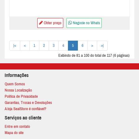
Obter preço
Negocie no Whats
|<
<
1
2
3
4
5
6
>
>|
Exibindo de 81 a 100 do total de 117 (6 páginas)
Informações
Quem Somos
Nossa Localização
Política de Privacidade
Garantias, Trocas e Devoluções
A loja SealStore é confiável?
Serviços ao cliente
Entre em contato
Mapa do site