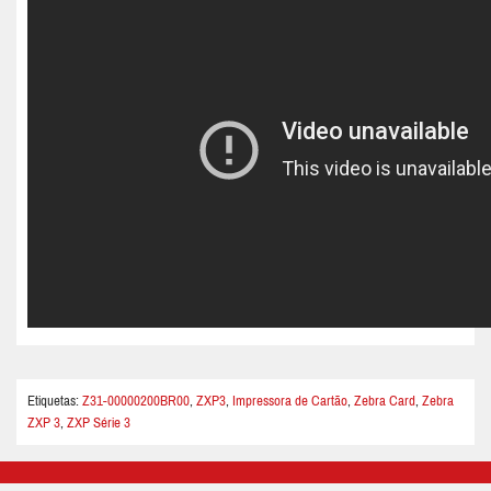
Etiquetas:
Z31-00000200BR00
,
ZXP3
,
Impressora de Cartão
,
Zebra Card
,
Zebra
ZXP 3
,
ZXP Série 3