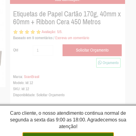
Etiquetas de Papel Cartão 170g, 40mm x
60mm + Ribbon Cera 450 Metros
Avaliação:
5
/5.
Baseado em
9
comentários /
Escreva um comentário
Solicitar Orçamento
Qtd
Orçamento
Marca:
ScanBrasil
Modelo:
kit 12
SKU: kit 12
Disponibilidade: Solicitar Orçamento
Caro cliente, o nosso atendimento continua normal de
segunda a sexta das 9:00 as 18:00. Agradecemos sua
atenção!
el Cartão + Ribbon de Cera