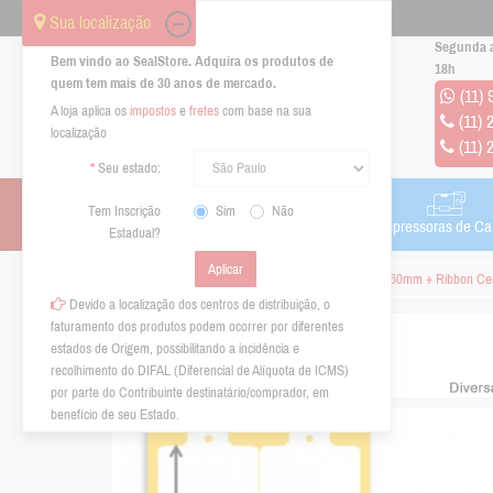
Sua localização
Segunda a
Bem vindo ao SealStore. Adquira os produtos de
18h
quem tem mais de 30 anos de mercado.
(11)
A loja aplica os
impostos
e
fretes
com base na sua
(11) 
localização
(11) 
Seu estado:
Tem Inscrição
Sim
Não
RFID
Impressoras de Etiquetas
Impressoras de Ca
Estadual?
Etiquetas de Papel Cartão 170g, 40mm x 60mm + Ribbon Ce
Devido a localização dos centros de distribuição, o
faturamento dos produtos podem ocorrer por diferentes
estados de Origem, possibilitando a incidência e
recolhimento do DIFAL (Diferencial de Alíquota de ICMS)
por parte do Contribuinte destinatário/comprador, em
benefício de seu Estado.