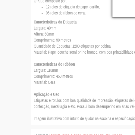
O Kit é composto por:
12 rolos de etiqueta de papel cartão;
06 rolos de ribbon de cera;
Características da Etiqueta
Largura: 40mm
Altura: 60mm
Comprimento: 90 metros
Quantidade de Etiquetas: 1200 etiquetas por bobina
Material:
Papel couche semi brilho branco, com boa printabilidade e 
Características do Ribbon
Largura: 110mm
Comprimento: 450 metros
Material: Cera
Aplicação e Uso
Etiquetas e rótulos com boa qualidade de impressão, etiquetas de i
confecção, metalurgia e etc. Possui bom desempenho em altas vel
Imagem ilustrativa com intuito de ajudar na escolha e especificação