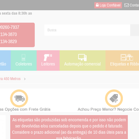
Loja Confiável
Conta
 sexta das 8:30h as
 99260-7937
2134-3870
2134-3829
rtão
Coletores
Leitores
Automação comercial
Etiquetas e Ribb
ra 450 Metros
As etiquetas são produzidas sob encomenda e por isso não podem
ser devolvidas e/ou canceladas depois que o pedido é faturado.
Considere o prazo adicional (ao da entrega) de 10 dias úteis para a
sua fabricação.