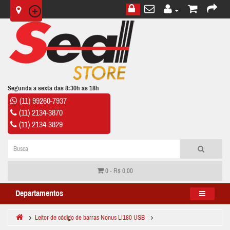
Segunda a sexta das 8:30h as 18h
(11) 99260-7937
(11) 2134-3870
(11) 2134-3829
0 - R$ 0,00
Departamentos
Leitor de código de barras Nonus LI180 USB