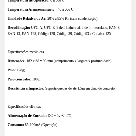
Temperatura de Operação:
0 a 50o C;
Temperatura Armazenamento:
-40 a 60o C;
Umidade Relativa do Ar:
20% a 95% Rh (sem condensação);
Decodificação:
UPC-A, UPC-E, 2 de 5 Industrial, 2 de 5 Intercalado, EAN-8,
EAN-13, EAN-128, Código 128, Código 39, Código 93 e Codabar 125.
Especificações mecânicas
Dimensões:
162 x 68 x 98 mm (comprimento x largura x profundidade);
Peso:
128g;
Peso com cabo:
198g;
Resistência a Impactos:
Suporta quedas de até 1,5m em chão de concreto.
Espécificações elétricas
Alimentação de Entrada:
DC + 5v +/- 5%;
Consumo:
85-100mA (Operação).