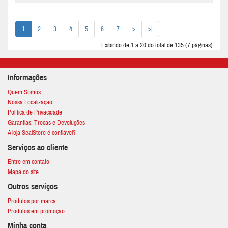
1
2
3
4
5
6
7
>
>|
Exibindo de 1 a 20 do total de 135 (7 páginas)
Informações
Quem Somos
Nossa Localização
Política de Privacidade
Garantias, Trocas e Devoluções
A loja SealStore é confiável?
Serviços ao cliente
Entre em contato
Mapa do site
Outros serviços
Produtos por marca
Produtos em promoção
Minha conta