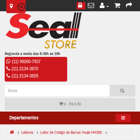
Segunda a sexta das 8:30h as 18h
(11) 99260-7937
(11) 2134-3870
(11) 2134-3829
0 - R$ 0,00
Departamentos
Leitores
Leitor de Código de Barras Youjie HH360