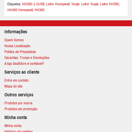
Etiquetas:
HH360-1-2USB
,
Leitor Honeywell
,
Youjie. Leitor Youjie
,
Leitor HH360
,
HH360 Honeywell
,
HH360
Informações
Quem Somos
Nossa Localização
Política de Privacidade
Garantias, Trocas e Devoluções
A loja SealStore é confiável?
Serviços ao cliente
Entre em contato
Mapa do site
Outros serviços
Produtos por marca
Produtos em promoção
Minha conta
Minha conta
Histórico de pedidos