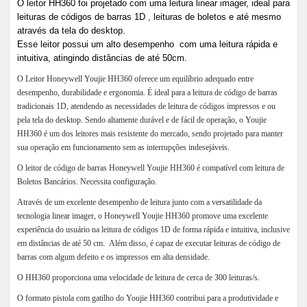
O leitor HH360 foi projetado com uma leitura linear imager, ideal para
leituras de códigos de barras 1D , leituras de boletos e até mesmo
através da tela do desktop.
Esse leitor possui um alto desempenho com uma leitura rápida e
intuitiva, atingindo distâncias de até 50cm.
O Leitor Honeywell Youjie HH360 oferece um equilíbrio adequado entre
desempenho, durabilidade e ergonomia. É ideal para a leitura de código de barras
tradicionais 1D, atendendo as necessidades de leitura de códigos impressos e ou
pela tela do desktop. Sendo altamente durável e de fácil de operação, o Youjie
HH360 é um dos leitores mais resistente do mercado, sendo projetado para manter
sua operação em funcionamento sem as interrupções indesejáveis.
O leitor de código de barras Honeywell Youjie HH360 é compatível com leitura de
Boletos Bancários. Necessita configuração.
Através de um excelente desempenho de leitura junto com a versatilidade da
tecnologia linear imager, o Honeywell Youjie HH360 promove uma excelente
experiência do usuário na leitura de códigos 1D de forma rápida e intuitiva, inclusive
em distâncias de até 50 cm. Além disso, é capaz de executar leituras de código de
barras com algum defeito e os impressos em alta densidade.
O HH360 proporciona uma velocidade de leitura de cerca de 300 leituras/s.
O formato pistola com gatilho do Youjie HH360 contribui para a produtividade e