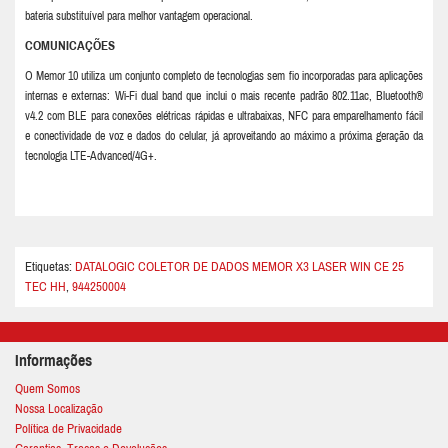
bateria substituível para melhor vantagem operacional.
COMUNICAÇÕES
O Memor 10 utiliza um conjunto completo de tecnologias sem fio incorporadas para aplicações
internas e externas: Wi-Fi dual band que inclui o mais recente padrão 802.11ac, Bluetooth®
v4.2 com BLE para conexões elétricas rápidas e ultrabaixas, NFC para emparelhamento fácil
e conectividade de voz e dados do celular, já aproveitando ao máximo a próxima geração da
tecnologia LTE-Advanced/4G+.
Etiquetas:
DATALOGIC COLETOR DE DADOS MEMOR X3 LASER WIN CE 25
TEC HH
,
944250004
Informações
Quem Somos
Nossa Localização
Política de Privacidade