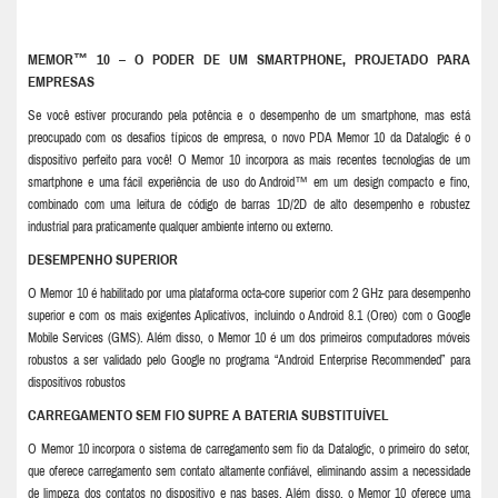
MEMOR™ 10 – O PODER DE UM SMARTPHONE, PROJETADO PARA
EMPRESAS
Se você estiver procurando pela potência e o desempenho de um smartphone, mas está
preocupado com os desafios típicos de empresa, o novo PDA Memor 10 da Datalogic é o
dispositivo perfeito para você! O Memor 10 incorpora as mais recentes tecnologias de um
smartphone e uma fácil experiência de uso do Android™ em um design compacto e fino,
combinado com uma leitura de código de barras 1D/2D de alto desempenho e robustez
industrial para praticamente qualquer ambiente interno ou externo.
DESEMPENHO SUPERIOR
O Memor 10 é habilitado por uma plataforma octa-core superior com 2 GHz para desempenho
superior e com os mais exigentes Aplicativos, incluindo o Android 8.1 (Oreo) com o Google
Mobile Services (GMS). Além disso, o Memor 10 é um dos primeiros computadores móveis
robustos a ser validado pelo Google no programa “Android Enterprise Recommended” para
dispositivos robustos
CARREGAMENTO SEM FIO SUPRE A BATERIA SUBSTITUÍVEL
O Memor 10 incorpora o sistema de carregamento sem fio da Datalogic, o primeiro do setor,
que oferece carregamento sem contato altamente confiável, eliminando assim a necessidade
de limpeza dos contatos no dispositivo e nas bases. Além disso, o Memor 10 oferece uma