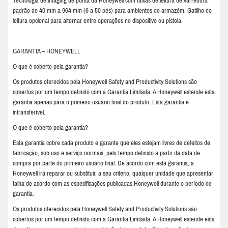
Tecnologia de imaging de ponta da Honeywell com faixas de leitura de varredura
padrão de 40 mm a 964 mm (6 a 50 pés) para ambientes de armazém. Gatilho de
leitura opcional para alternar entre operações no dispositivo ou pistola.
GARANTIA – HONEYWELL
O que é coberto pela garantia?
Os produtos oferecidos pela Honeywell Safety and Productivity Solutions são
cobertos por um tempo definido com a Garantia Limitada. A Honeywell estende esta
garantia apenas para o primeiro usuário final do produto. Esta garantia é
intransferível.
O que é coberto pela garantia?
Esta garantia cobre cada produto e garante que eles estejam livres de defeitos de
fabricação, sob uso e serviço normais, pelo tempo definido a partir da data de
compra por parte do primeiro usuário final. De acordo com esta garantia, a
Honeywell irá reparar ou substituir, a seu critério, qualquer unidade que apresentar
falha de acordo com as especificações publicadas Honeywell durante o período de
garantia.
Os produtos oferecidos pela Honeywell Safety and Productivity Solutions são
cobertos por um tempo definido com a Garantia Limitada. A Honeywell estende esta