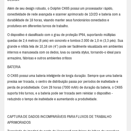
Além de seu design robusto, o Dolphin CK65 possui um processador rápido,
conectividade de rede avançada e scanner aprimorado de 1D/2D e bateria com a
durabilidade de 18 horas, visando manter seus funcionários conectados e
produtivos em diferentes turnos de trabalho.
O dispositivo é classificado com o grau de proteção IP64, suportando múltiplas
quedas de 2,4 metros (8 pés) em concreto e tombos 2.000 de 1,0 m (3,3 pés). Sua
grande e nítida tela de 10,16 cm (4’’) pode ser facilmente visualizada em ambientes
internos e manuseada com os dedos, luva ou caneta stylus, tornando-o ideal para
armazéns, fábricas e outros ambientes críticos
BATERIA
O CK65 possui uma bateria inteligente de longa duração. Sempre que uma bateria
precisa ser trocada, o centro de distribuição passa por períodos de inatividade e
perda de produtividade. Com 28 horas (7000 mAh) de duração da bateria, o CK65
suporta três turnos, e a bateria pode ser trocada sem reiniciar o dispositivo -
reduzindo o tempo de inatividade e aumentando a produtividade.
CAPTURA DE DADOS INCOMPARÁVEIS PARA FLUXOS DE TRABALHO
APRIMORADOS