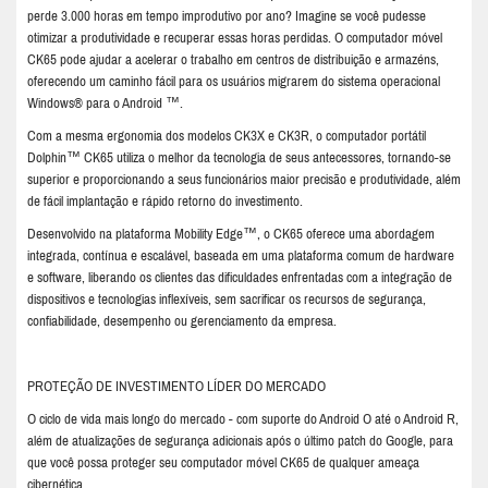
perde 3.000 horas em tempo improdutivo por ano? Imagine se você pudesse
otimizar a produtividade e recuperar essas horas perdidas. O computador móvel
CK65 pode ajudar a acelerar o trabalho em centros de distribuição e armazéns,
oferecendo um caminho fácil para os usuários migrarem do sistema operacional
Windows® para o Android ™.
Com a mesma ergonomia dos modelos CK3X e CK3R, o computador portátil
Dolphin™ CK65 utiliza o melhor da tecnologia de seus antecessores, tornando-se
superior e proporcionando a seus funcionários maior precisão e produtividade, além
de fácil implantação e rápido retorno do investimento.
Desenvolvido na plataforma Mobility Edge™, o CK65 oferece uma abordagem
integrada, contínua e escalável, baseada em uma plataforma comum de hardware
e software, liberando os clientes das dificuldades enfrentadas com a integração de
dispositivos e tecnologias inflexíveis, sem sacrificar os recursos de segurança,
confiabilidade, desempenho ou gerenciamento da empresa.
PROTEÇÃO DE INVESTIMENTO LÍDER DO MERCADO
O ciclo de vida mais longo do mercado - com suporte do Android O até o Android R,
além de atualizações de segurança adicionais após o último patch do Google, para
que você possa proteger seu computador móvel CK65 de qualquer ameaça
cibernética.