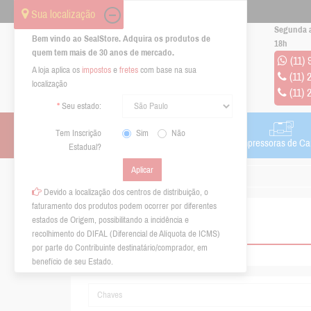
Sua localização
Segunda a
Bem vindo ao SealStore. Adquira os produtos de
18h
quem tem mais de 30 anos de mercado.
(11)
A loja aplica os
impostos
e
fretes
com base na sua
(11) 
localização
(11) 
Seu estado:
Tem Inscrição
Sim
Não
RFID
Impressoras de Etiquetas
Impressoras de Ca
Estadual?
Pesquisando por
Devido a localização dos centros de distribuição, o
faturamento dos produtos podem ocorrer por diferentes
estados de Origem, possibilitando a incidência e
Pesquisando por
recolhimento do DIFAL (Diferencial de Alíquota de ICMS)
por parte do Contribuinte destinatário/comprador, em
benefício de seu Estado.