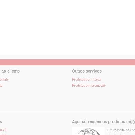
 ao cliente
Outros serviços
ontato
Produtos por marca
te
Produtos em promoção
s
Aqui só vendemos produtos origi
3870
Em respeito aos n