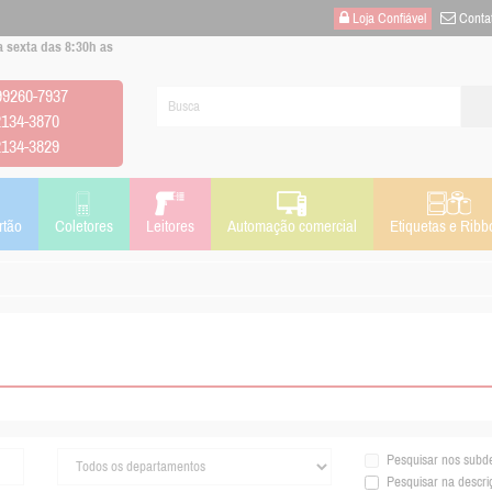
Loja Confiável
Conta
 sexta das 8:30h as
 99260-7937
2134-3870
2134-3829
rtão
Coletores
Leitores
Automação comercial
Etiquetas e Ribb
Pesquisar nos subd
Pesquisar na descri