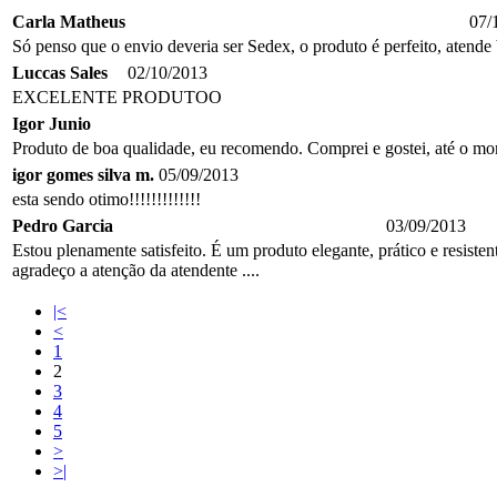
Carla Matheus
07/
Só penso que o envio deveria ser Sedex, o produto é perfeito, atende
Luccas Sales
02/10/2013
EXCELENTE PRODUTOO
Igor Junio
Produto de boa qualidade, eu recomendo. Comprei e gostei, até o m
igor gomes silva m.
05/09/2013
esta sendo otimo!!!!!!!!!!!!!
Pedro Garcia
03/09/2013
Estou plenamente satisfeito. É um produto elegante, prático e resiste
agradeço a atenção da atendente ....
|<
<
1
2
3
4
5
>
>|